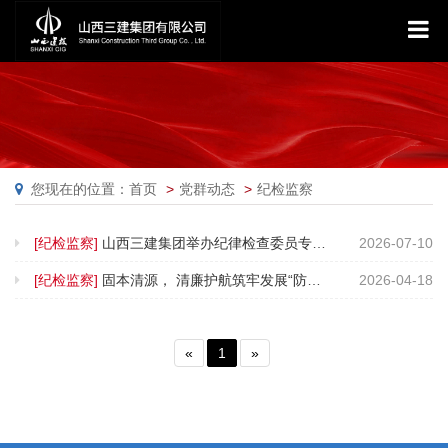
您现在的位置：首页
党群动态
纪检监察
[纪检监察]
山西三建集团举办纪律检查委员专题培训
2026-07-10
[纪检监察]
固本清源， 清廉护航筑牢发展“防火墙”
2026-04-18
«
1
»