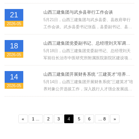
公司迁建石墨（质）化阴极材料生产线项目举行开
工奠基仪式。祁县县委书记魏栋，祁县经济开发区
山西三建集团与武乡县举行工作会谈
21
规划建设部部长张雨青，祁县华通碳素有限公司董
5月21日，山西三建集团与武乡县委、县政府举行
2026-05
事长、总经理王根年，山西三建集团装配式构件分
工作会谈。武乡县委书记张磊，县委副书记、县长
公司经理刘海亮出席仪式。
李颖，山西三建集团党委书记、董事长史杰，党委
副书记、总经理刘天军出席会谈。
山西三建集团党委副书记、总经理刘天军调研长治市中医研究所附属医院新院区建设项目
18
5月18日，山西三建集团党委副书记、总经理刘天
2026-05
军前往长治市中医研究所附属医院新院区建设项目
调研指导，强调要进一步规范施工现场管理、夯实
项目运营基础，切实提升项目建设质效与经营效
山西三建集团开展财务系统 “三建英才”培养对象公开选拔工作
14
益。
5月14日，山西三建集团开展财务系统“三建英才”培
2026-05
养对象公开选拔工作，深入践行人才强企发展战
略，扎实推进财务人才梯队建设，持续夯实企业高
质量发展人才支撑。本次选拔共有44名职工参与，
全程设置笔试、面试两大核心环节。
«
1 ...
2
3
4
5
6
... 8
»