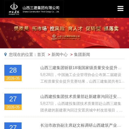
您现在的位置：首页
新闻中心
集团新闻
山西三建集团斩获18项国家级质量安全提升竞赛大奖
28
5月28日，中国施工企业管理协会公布第二届建设
2026-05
工程质量安全提升竞赛结果，山西三建集团共有18
项成果获奖。其中，长治市中医研究所附属医院新
院区建设项目质量策划方案、长治市高新大道建设
山西建投集团技术质量部赴新建寨沟回迁安置房城中村改造项目开展技术创效专项检查指导
27
项目模板工程及支撑体系安全专项施工方案、壶关
5月27日，山西建投集团技术质量部赴山西三建集
2026-05
县人民医院急救中心综合楼项目深基坑工程安全专
团承建的新建寨沟回迁安置房城中村改造项目，开
项施工方案3项荣获一等成果；长治市中级人民法院
展技术创效专项检查指导，旨在助力集团公司规范
审判业务用房建设项目质量策划方案等8项荣获二等
创效管理、提升创效工作水平。
长治市政协副主席赵文栋调研山西建筑产业现代化长治园区安全生产工作
27
成果；长治市综合应急救援基地项目质量策划方案