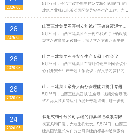
5月27日，长治市政协副主席赵文栋带队前往山西
等7项荣获三等成果。
2026-05
建筑产业现代化长治园区督导安全生产工作。壶关
县副县长张湘杰陪同调研。
山西三建集团召开树立和践行正确政绩观学习教育警示教育会
26
5月26日，山西三建集团召开树立和践行正确政绩
2026-05
观学习教育警示教育会，深入学习贯彻习近平总书
记关于树立和践行正确政绩观学习教育的重要讲话
和重要指示精神，全面落实省委、省政府及建投集
山西三建集团召开安全生产专题工作会议
26
团党委工作要求，纵深推进全面从严治党与党风廉
5月26日，山西三建集团在智能终端产业园会议中
2026-05
政建设。集团公司党委书记、董事长史杰出席会议
心召开安全生产专题工作会议，深入学习贯彻习近
并讲话，党委副书记、总经理刘天军主持会议。
平总书记对山西长治市沁源县一煤矿瓦斯爆炸事故
作出的重要指示精神，传达落实山西省安委会全体
山西三建集团举办大商务管理能力提升专题培训
26
（扩大）会议及建投集团安全生产专题工作会议精
5月26日，山西三建集团以“主会场+视频分会场”形
2026-05
神，分析研判当前安全生产形势，对集团公司近期
式举办大商务管理能力提升专题培训，进一步树牢
安全生产工作作出专项安排部署。集团公司党委书
商务、成本管控理念，全面提升各级管理人员商务
记、董事长史杰，党委副书记、总经理刘天军出席
实操与创效能力。培训特邀中建八局首席专家赵丽
装配式构件分公司承建的祁县华通碳素有限公司迁建 石墨（质）化阴极材料生产线项目开工奠基
24
现场授课。集团公司党委书记、董事长史杰出席培
初夏风和日暖，大地生机勃发。5月24日，山西三
2026-05
训并作动员讲话。
建集团装配式构件分公司承建的祁县华通碳素有限