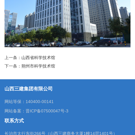
上一条：
山西省科学技术馆
下一条：
朔州市科学技术馆
山西三建集团有限公司
网站等保：140400-00141
网站备案：
晋ICP备07500047号-3
联系方式
长治市太行东街266号（山西三建商务大厦1幢14层1401号）